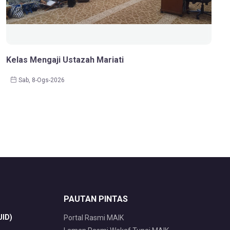
Kelas Mengaji Ustazah Mariati
Sab, 8-Ogs-2026
PAUTAN PINTAS
ID)
Portal Rasmi MAIK