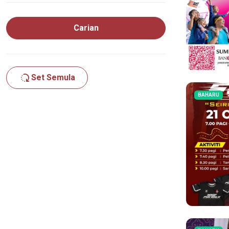
Carian
Set Semula
BAHARU