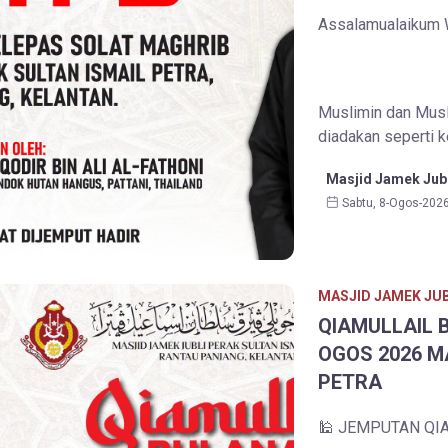
Assalamualaikum W
Muslimin dan Musl
diadakan seperti ke
Masjid Jamek Jubl
Sabtu, 8-Ogos-202
MASJID JAMEK JUB
QIAMULLAIL 
OGOS 2026 M
PETRA
🕌 JEMPUTAN QI