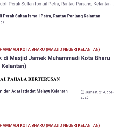
bli Perak Sultan Ismail Petra, Rantau Panjang, Kelantan ...
i Perak Sultan Ismail Petra, Rantau Panjang Kelantan
026
HAMMADI KOTA BHARU (MASJID NEGERI KELANTAN)
k di Masjid Jamek Muhammadi Kota Bharu
 Kelantan)
𝐀𝐈, 𝐏𝐀𝐇𝐀𝐋𝐀 𝐁𝐄𝐑𝐓𝐄𝐑𝐔𝐒𝐀𝐍
m dan Adat Istiadat Melayu Kelantan
Jumaat, 21-Ogos-
2026
HAMMADI KOTA BHARU (MASJID NEGERI KELANTAN)