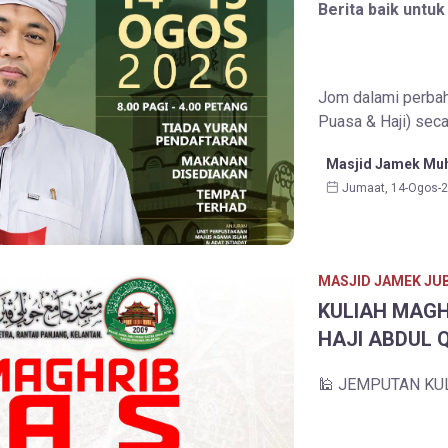
Berita baik untuk
Jom dalami perbaha
Puasa & Haji) seca
Masjid Jamek Muh
Jumaat, 14-Ogos-
MASJID JAMEK JUB
KULIAH MAGH
HAJI ABDUL Q
🕌 JEMPUTAN KU