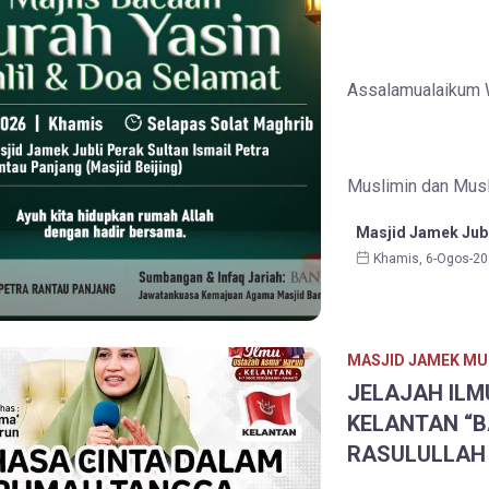
Assalamualaikum W
Muslimin dan Musli
Masjid Jamek Jubl
Khamis, 6-Ogos-20
MASJID JAMEK MU
JELAJAH ILM
KELANTAN “
RASULULLAH