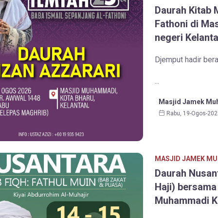
Daurah Kitab 
Fathoni di Ma
negeri Kelanta
Djemput hadir ber
...
Masjid Jamek Muh
Rabu, 19-Ogos-202
MASJID JAMEK MU
Daurah Nusant
Haji) bersama
Muhammadi K