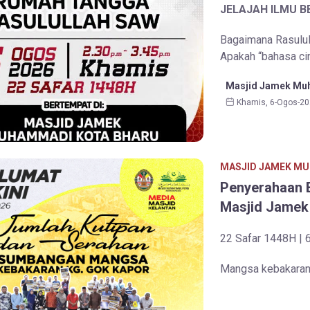
JELAJAH ILMU 
Bagaimana Rasulu
Apakah “bahasa cint
Masjid Jamek Muh
Khamis, 6-Ogos-20
MASJID JAMEK MU
Penyerahaan 
Masjid Jamek
22 Safar 1448H | 
Mangsa kebakaran 