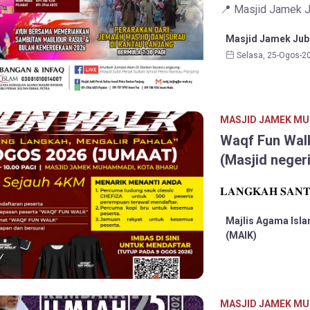
📍 Masjid Jamek Ju
Masjid Jamek Jubl
Selasa, 25-Ogos-2
MASJID JAMEK MU
Waqf Fun Wal
(Masjid negeri
𝐋𝐀𝐍𝐆𝐊𝐀𝐇 𝐒𝐀𝐍𝐓
Majlis Agama Isla
(MAIK)
MASJID JAMEK MU