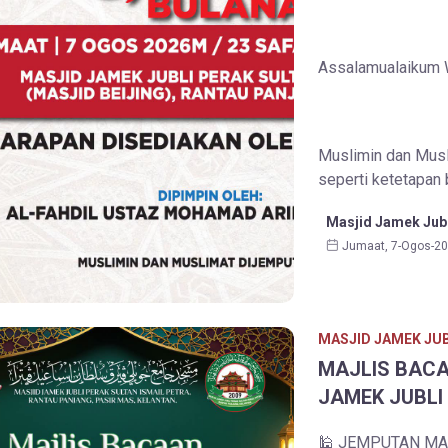
Assalamualaikum W
Muslimin dan Musli
seperti ketetapan b
Masjid Jamek Jubl
Jumaat, 7-Ogos-2
MASJID JAMEK JUB
MAJLIS BACA
JAMEK JUBLI
🕌 JEMPUTAN MAJ