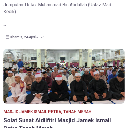
Jemputan: Ustaz Muhammad Bin Abdullah (Ustaz Mad
Kecik)
...
Khamis, 24-April-2025
MASJID JAMEK ISMAIL PETRA, TANAH MERAH
Solat Sunat Aidilfitri Masjid Jamek Ismail