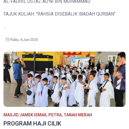
AL-FADHIL USTAZ AU'NI BIN MUHAMMAD
TAJUK KULIAH: "RAHSIA DISEBALIK IBADAH QURBAN"
...
Rabu, 4-Jun-2025
MASJID JAMEK ISMAIL PETRA, TANAH MERAH
PROGRAM HAJI CILIK